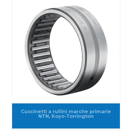
Cuscinetti a rullini marche primarie
NTN, Koyo-Torrington