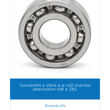
Cuscinetti a sfera e a rulli marche
alternative ISB e ZKL
Richiedi info