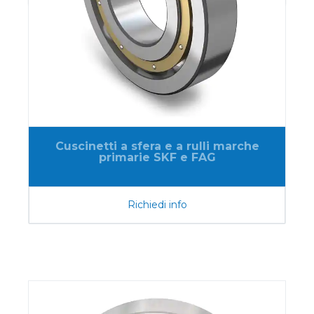
Cuscinetti a sfera e a rulli marche
primarie SKF e FAG
Richiedi info