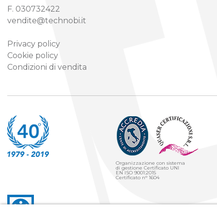
F. 030732422
vendite@technobi.it
Privacy policy
Cookie policy
Condizioni di vendita
Organizzazione con sistema
di gestione Certificato UNI
EN ISO 9001:2015
Certificato n° 1604