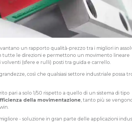
 vantano un rapporto qualità-prezzo tra i migliori in assol
 in tutte le direzioni e permettono un movimento lineare
volventi (sfere e rulli) posti tra guida e carrello.
e grandezze, così che qualsiasi settore industriale possa tr
to pari a solo 1/50 rispetto a quello di un sistema di tipo
fficienza della movimentazione
, tanto più se vengon
win.
migliore - soluzione in gran parte delle applicazioni indust