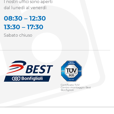
I nostri uffici sono aperti
dal lunedì al venerdì
08:30 – 12:30
13:30 – 17:30
Sabato chiuso
Certificato TUV
Centro montaggio Best
Bonfiglioli